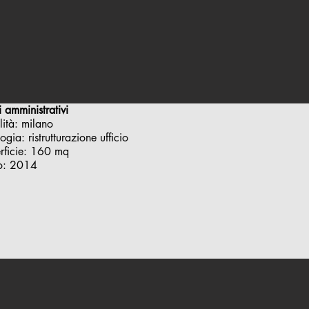
ci amministrativi
lità: milano
logia: ristrutturazione ufficio
rficie: 160 mq
o: 2014