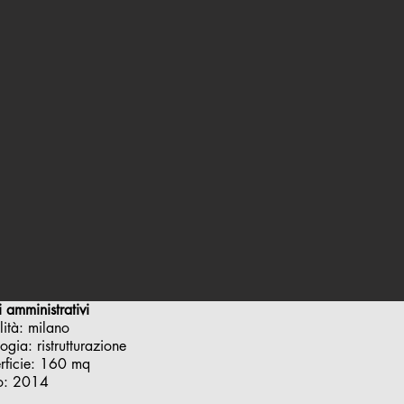
ci amministrativi
lità: milano
logia: ristrutturazione
rficie:
160 mq
o:
2014