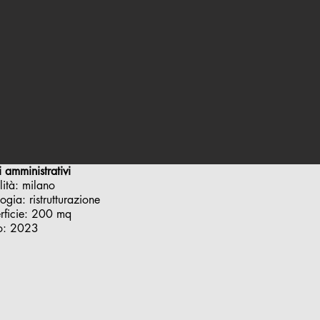
ci amministrativi
lità: milano
logia: ristrutturazione
rficie: 200 mq
o: 2023