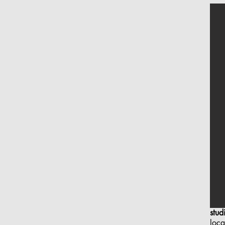
stud
loca