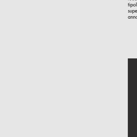
tipo
supe
ann