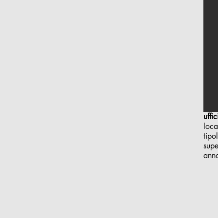
uffi
loca
tipo
supe
ann