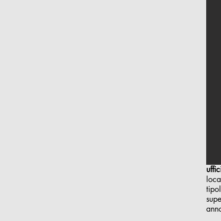
uffi
loca
tipo
supe
ann