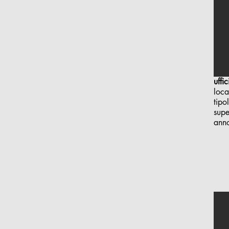
uffi
loca
tipo
supe
ann