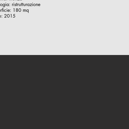
logia: ristrutturazione
rficie: 180 mq
o: 2015